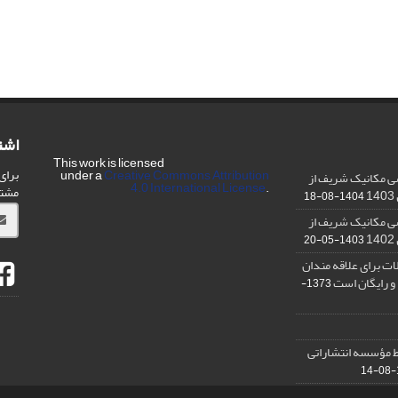
اشت
This work is licensed
برای
under a
Creative Commons Attribution
ی مکانیک شریف از
4.0 International License
.
مشت
1404-08-18
ی مکانیک شریف از
1403-05-20
ت برای علاقه مندان
و رایگان است
1373-
 مؤسسه انتشاراتی