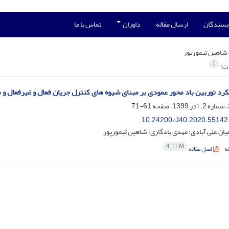
ویسندگان
ارسال مقاله
داوران
تماس با ما
شاهین تیمورپور
1
ات:
کرد توربین باد محور عمودی بر مبنای شیوه های کنترل جریان فعال و غیرفعال و م
61-71
10.24200/J40.2020.55142
ان علی آبادی؛ مهدی یادگاری؛ شاهین تیمورپور
4.11 M
ه
اصل مقاله