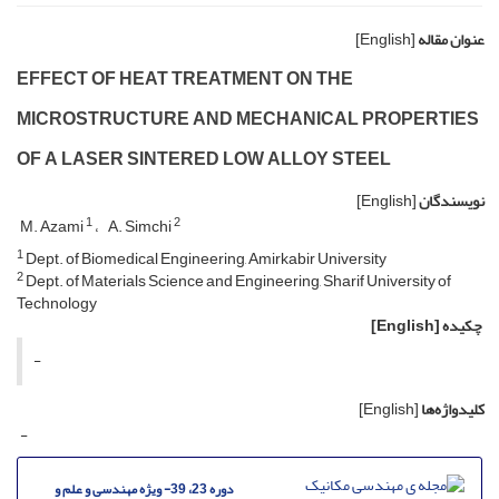
عنوان مقاله
[English]
EFFECT OF HEAT TREATMENT ON THE
MICROSTRUCTURE AND MECHANICAL PROPERTIES
OF A LASER SINTERED LOW ALLOY STEEL
نویسندگان
[English]
1
2
M. Azami
A. Simchi
1
Dept. of Biomedical Engineering, Amirkabir University
2
Dept. of Materials Science and Engineering, Sharif University of
Technology
چکیده
[English]
-
کلیدواژه‌ها
[English]
-
دوره 23، 39- ویژه مهندسی و علم و