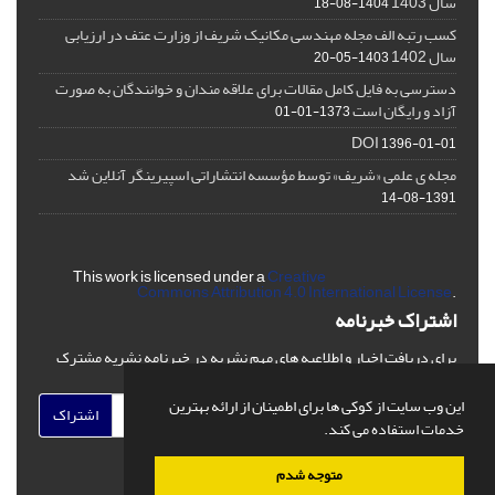
سال 1403
1404-08-18
کسب رتبه الف مجله مهندسی مکانیک شریف از وزارت عتف در ارزیابی
سال 1402
1403-05-20
دسترسی به فایل کامل مقالات برای علاقه مندان و خوانندگان به صورت
آزاد و رایگان است
1373-01-01
DOI
1396-01-01
مجله ی علمی «شریف» توسط مؤسسه انتشاراتی اسپیرینگر آنلاین شد
1391-08-14
This work is licensed under a
Creative
Commons Attribution 4.0 International License
.
اشتراک خبرنامه
برای دریافت اخبار و اطلاعیه های مهم نشریه در خبرنامه نشریه مشترک
شوید.
این وب سایت از کوکی ها برای اطمینان از ارائه بهترین
اشتراک
خدمات استفاده می کند.
متوجه شدم