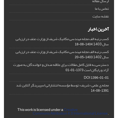
ارسال مقاله
تماس با ما
نقشه سایت
آخرین اخبار
کسب رتبه الف مجله مهندسی مکانیک شریف از وزارت عتف در ارزیابی
سال 1403
1404-08-18
کسب رتبه الف مجله مهندسی مکانیک شریف از وزارت عتف در ارزیابی
سال 1402
1403-05-20
دسترسی به فایل کامل مقالات برای علاقه مندان و خوانندگان به صورت
آزاد و رایگان است
1373-01-01
DOI
1396-01-01
مجله ی علمی «شریف» توسط مؤسسه انتشاراتی اسپیرینگر آنلاین شد
1391-08-14
This work is licensed under a
Creative
Commons Attribution 4.0 International License
.