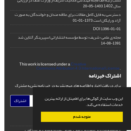
کسب رتبه الف مجله مهندسی مکانیک شریف از وزارت عتف در ارزیابی
سال 1402
1403-05-20
دسترسی به فایل کامل مقالات برای علاقه مندان و خوانندگان به صورت
آزاد و رایگان است
1373-01-01
DOI
1396-01-01
مجله ی علمی «شریف» توسط مؤسسه انتشاراتی اسپیرینگر آنلاین شد
1391-08-14
This work is licensed under a
Creative
Commons Attribution 4.0 International License
.
اشتراک خبرنامه
برای دریافت اخبار و اطلاعیه های مهم نشریه در خبرنامه نشریه مشترک
شوید.
این وب سایت از کوکی ها برای اطمینان از ارائه بهترین
اشتراک
خدمات استفاده می کند.
متوجه شدم
© سامانه مدیریت نشریات علمی.
طراحی و پیاده سازی از
سیناوب