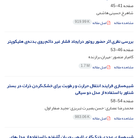
صفحه
41-45
شاهرخ حسینی هاشمی
919.99 K
مشاهده مقاله
اصل مقاله
بررسی نظری اثر حضور روتور درایجاد فشار غیر دائم روی بدنه‌ی هلیکوپتر
صفحه
46-53
کامیار منصور؛ مهران برازنده
1.7 M
مشاهده مقاله
اصل مقاله
شبیه‌سازی فرایند انتقال حرارت و رطوبت برای خشک‌کردن ذرات در بستر
شناور با استفاده از مدل دو سیالی
صفحه
54-58
محمدرضا عصاری؛ حسن بصیرت تبریزی؛ مجید صفار اول
983.06 K
مشاهده مقاله
اصل مقاله
شبیه‌سازی عددی خنک‌کاری لایه‌یی جریان آشفته با استفاده از مدل‌های