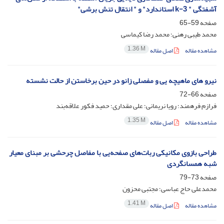
آشفتگی " k-3 استاندارد" و " انتقال تنش برشی"
صفحه
59-65
محمد طیبی رهنی؛ محمد رضا کیماسی
1.36 M
مشاهده مقاله
اصل مقاله
نیرو های ماهیچه یی و مفصلی زانو در حین برخاستن از حالت نشسته
صفحه
66-72
فرازم فرهمند؛ رویا نریمانی؛ علی مقداری؛ حمید فکور علاقه‌بند
1.35 M
مشاهده مقاله
اصل مقاله
طراحی بازوی مکانیکی ربات‌های صفحه‌یی با مفاصل چرحشی بر مبنای معیار
شبه همسانگردی
صفحه
73-79
محمدعلی حاج عباسی؛ مجتبی محزون
1.41 M
مشاهده مقاله
اصل مقاله