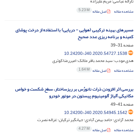
ثاراله عباسی؛ مریم علیزاده
5.23 M
مشاهده مقاله
اصل مقاله
مسیرهای بهینه ترکیبی (هوایی - دریایی) با استفاده از درخت پوشای
کمینه و برنامه ریزی عدد صحیح
صفحه
31-39
10.24200/J40.2020.54727.1538
هدی مودب؛ سید محمد باقر ملائک؛ امیررضا کوثری
1.64 M
مشاهده مقاله
اصل مقاله
بررسی اثر افزودن ذرات نانورُس بر ریزساختار، سطح شکست و خواص
مکانیکی آلیاژ آلومینیوم پیستون در موتور خودرو
صفحه
41-49
10.24200/J40.2020.54945.1542
محمد آزادی؛ حامد بهمن آبادی؛ جهانگیر ترکیان؛ غزاله نصرت
4.27 M
مشاهده مقاله
اصل مقاله