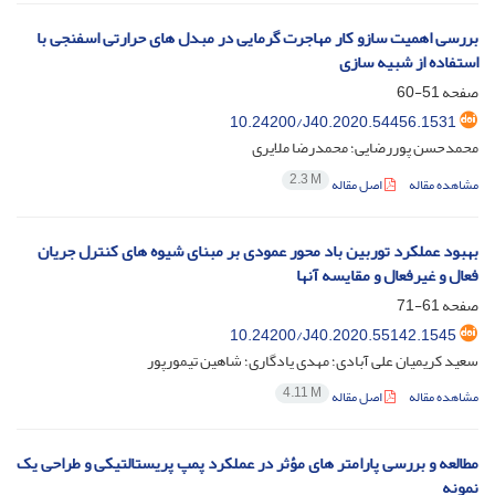
بررسی اهمیت سازو کار مهاجرت گرمایی در مبدل ‌های حرارتی اسفنجی با
استفاده از شبیه سازی
صفحه
51-60
10.24200/J40.2020.54456.1531
محمدحسن پوررضایی؛ محمدرضا ملایری
2.3 M
مشاهده مقاله
اصل مقاله
بهبود عملکرد توربین باد محور عمودی بر مبنای شیوه های کنترل جریان
فعال و غیرفعال و مقایسه آنها
صفحه
61-71
10.24200/J40.2020.55142.1545
سعید کریمیان علی آبادی؛ مهدی یادگاری؛ شاهین تیمورپور
4.11 M
مشاهده مقاله
اصل مقاله
مطالعه و بررسی پارامتر های مؤثر در عملکرد پمپ پریستالتیکی و طراحی یک
نمونه