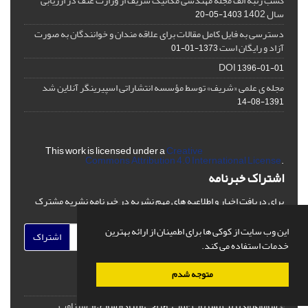
کسب رتبه الف مجله مهندسی مکانیک شریف از وزارت عتف در ارزیابی
سال 1402
1403-05-20
دسترسی به فایل کامل مقالات برای علاقه مندان و خوانندگان به صورت
آزاد و رایگان است
1373-01-01
DOI
1396-01-01
مجله ی علمی «شریف» توسط مؤسسه انتشاراتی اسپیرینگر آنلاین شد
1391-08-14
This work is licensed under a
Creative
Commons Attribution 4.0 International License
.
اشتراک خبرنامه
برای دریافت اخبار و اطلاعیه های مهم نشریه در خبرنامه نشریه مشترک
شوید.
این وب سایت از کوکی ها برای اطمینان از ارائه بهترین
اشتراک
خدمات استفاده می کند.
متوجه شدم
© سامانه مدیریت نشریات علمی.
طراحی و پیاده سازی از
سیناوب