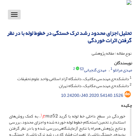
Toggle
vigation
تحلیل اجزای محدود رشد ترک خستگی در خطوط لوله با در نظر
گرفتن اثرات خوردگی
نوع مقاله : مقاله پژوهشی
نویسندگان
2
1
مهدی مرانلو
مهدی گنجیانی
1
دانشکده ی مهندسی مکانیک، دانشگاه آزاد اسلامی،واحد علوم تحقیقات
2
دانشکده ی مهندسی مکانیک، دانشگاه تهران
10.24200/J40.2020.54140.1526
چکیده
m
x
52
\r
خوردگی در سطح داخلی خط لوله با گرید
، به کمک روش‌های
استاندارد تخمین استحکام خطوط لوله خورده شده و اجزای محدود، بررسی
و نتایج پژوهش همراه با نتایج آزمایشگاهی بررسی شده و با در نظر گرفتن
پدیده‌ی خستگی ناشی از تغییرات فشار کاری، رشد ترک ناشی از خستگی و