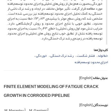
خوردگی به‌صورت هم‌زمان از روش‌های تحلیلی و اجزای محدود توسعه‌یافته
مورد مطالعه قرار گرفت. تأثیر عوامل مختلف در ایجاد و رشد ترک ناشی از
خستگی به کمک تحلیل اجزای محدود توسعه‌یافته نیز بررسی شده است.
مشخص شد که روش سطح موثر با بیشینه‌ی ۳٫۸۳\٪ خطا نسبت به اجزای
محدود، تطابق خوبی با نتایج اجزای محدود و روش آزمایشگاهی دارد.
ضرایب تنش مود اول روش تحلیلی با خطای ۰٫۴۳\٪ نسبت به اجزای محدود
توسعه یافته نشان از تطابق خوب نتایج روش های تحلیلی و اجزای محدود
توسعه یافته در زمینه‌ی رشد ترک خستگی دارد.
کلیدواژه‌ها
خط لوله
فشار شکست
رشد ترک خستگی
خوردگی
اجزای محدود توسعه‌یافته
عنوان مقاله
[English]
F‌I‌N‌I‌T‌E E‌L‌E‌M‌E‌N‌T M‌O‌D‌E‌L‌I‌N‌G O‌F F‌A‌T‌I‌G‌U‌E C‌R‌A‌C‌K
G‌R‌O‌W‌T‌H I‌N C‌O‌R‌R‌O‌D‌E‌D P‌I‌P‌E‌L‌I‌N‌E
نویسندگان
[English]
1
2
M. Maranlou
M. Ganjiani