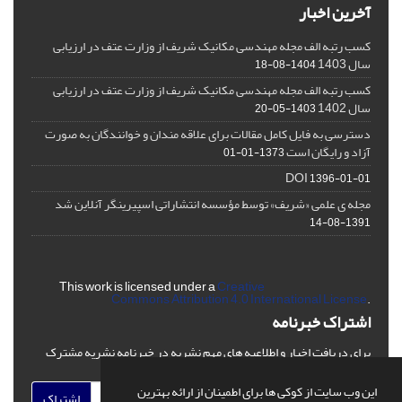
آخرین اخبار
کسب رتبه الف مجله مهندسی مکانیک شریف از وزارت عتف در ارزیابی
سال 1403
1404-08-18
کسب رتبه الف مجله مهندسی مکانیک شریف از وزارت عتف در ارزیابی
سال 1402
1403-05-20
دسترسی به فایل کامل مقالات برای علاقه مندان و خوانندگان به صورت
آزاد و رایگان است
1373-01-01
DOI
1396-01-01
مجله ی علمی «شریف» توسط مؤسسه انتشاراتی اسپیرینگر آنلاین شد
1391-08-14
This work is licensed under a
Creative
Commons Attribution 4.0 International License
.
اشتراک خبرنامه
برای دریافت اخبار و اطلاعیه های مهم نشریه در خبرنامه نشریه مشترک
شوید.
این وب سایت از کوکی ها برای اطمینان از ارائه بهترین
اشتراک