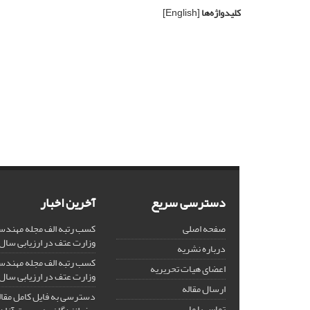
کلیدواژه‌ها
[English]
دسترسی سریع
آخرین اخبار
صفحه اصلی
کسب رتبه الف مجله مهندس
وزارت عتف در ارزیابی سال 1403
درباره نشریه
کسب رتبه الف مجله مهندس
اعضای هیات تحریریه
وزارت عتف در ارزیابی سال 1402
ارسال مقاله
دسترسی به فایل کامل مقالا
تماس با ما