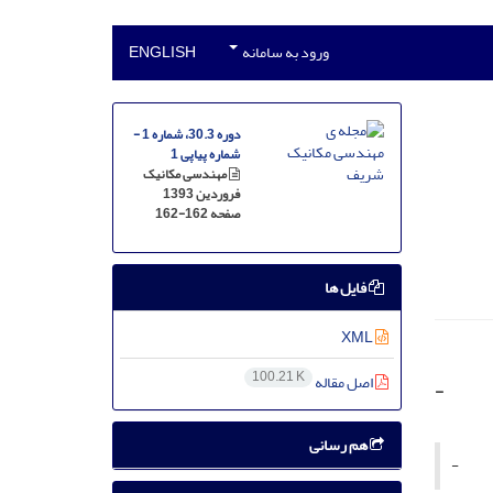
ورود به سامانه
ENGLISH
دوره 30.3، شماره 1 -
شماره پیاپی 1
مهندسی مکانیک
فروردین 1393
صفحه
162-162
فایل ها
XML
100.21 K
اصل مقاله
-
هم رسانی
-