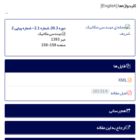
کلیدواژه‌ها
[English]
-
دوره 30.3، شماره 2.1 - شماره پیاپی 2
مهندسی مکانیک
مهر 1393
صفحه
158-158
فایل ها
XML
101.51 K
اصل مقاله
هم رسانی
ارجاع به این مقاله