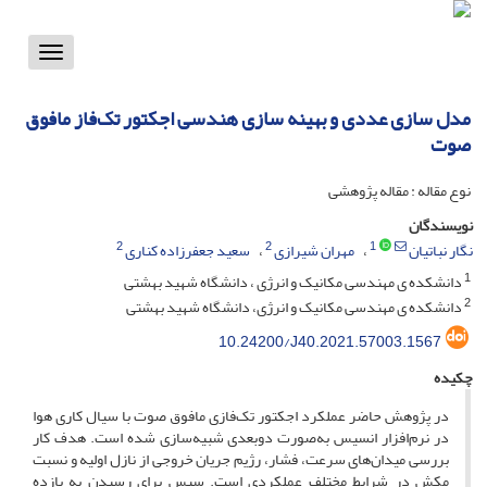
Toggle
vigation
مدل سازی عددی و بهینه سازی هندسی اجکتور تک‌فاز مافوق
صوت
نوع مقاله : مقاله پژوهشی
نویسندگان
2
2
1
نگار نباتیان
مهران شیرازی
سعید جعفرزاده کناری
1
دانشکده ی مهندسی مکانیک و انرژی ، دانشگاه شهید بهشتی
2
دانشکده ی مهندسی مکانیک و انرژی، دانشگاه شهید بهشتی
10.24200/J40.2021.57003.1567
چکیده
در پژوهش حاضر عملکرد اجکتور تک‌فازی مافوق صوت با سیال کاری هوا
در نرم‌افزار انسیس به‌صورت دوبعدی شبیه‌سازی شده است. هدف کار
بررسی میدان‌های سرعت، فشار، رژیم جریان خروجی از نازل اولیه و نسبت
مکش در شرایط مختلف عملکردی است. سپس برای رسیدن به بازده