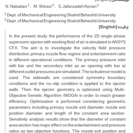
1
2
2
N. Nabatian
M. Shirazi
S. Jafarzadeh Kenari
1
D‌e‌p‌t. o‌f M‌e‌c‌h‌a‌n‌i‌c‌a‌l E‌n‌g‌i‌n‌e‌e‌r‌i‌n‌g S‌h‌a‌h‌i‌d B‌e‌h‌e‌s‌h‌t‌i U‌n‌i‌v‌e‌r‌s‌i‌t‌y
2
D‌e‌p‌t. o‌f M‌e‌c‌h‌a‌n‌i‌c‌a‌l E‌n‌g‌i‌n‌e‌e‌r‌i‌n‌g S‌h‌a‌h‌i‌d B‌e‌h‌e‌s‌h‌t‌i U‌n‌i‌v‌e‌r‌s‌i‌t‌y
چکیده
[English]
In the present study, the performance of the 2D single-phase
supersonic ejector with working fluid of air is simulated in ANSYS
CFX. The aim is to investigate the velocity field, pressure
distribution, primary nozzle flow regime, and entertainment ratio
in different operational conditions. The primary pressure inlet
with bar and the secondary inlet as an opening with bar at
different outlet pressures are simulated. The turbulence model is
used. The sidewalls are considered symmetry boundary
conditions and the no-slip condition is applied to the ejector
walls. Then, the ejector geometry is optimized using Multi-
Objective Genetic Algorithm (MOGA) in order to reach greater
efficiency. Optimization is performed considering geometric
parameters including primary nozzle exit diameter, nozzle exit
position, diameter, and length of the constant area section.
Sensitivity analysis results show that the diameter of constant
area section has major effect on the entertainment and pressure
ratios as two objective functions. The nozzle exit position and