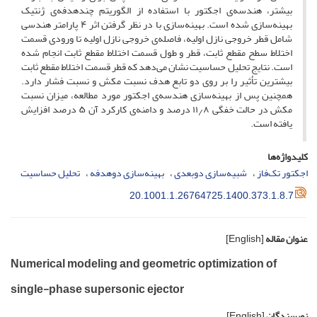
بیشتر، هندسه‌ی اجکتور با استفاده از الگوریتم چندهدفه‌ی ژنتیک
بهینه‌سازی شده است. بهینه‌سازی با در نظر گرفتن اثر ۴ پارامتر هندسی
شامل قطر خروجی نازل اولیه، فاصله‌ی خروجی نازل اولیه تا ورودی قسمت
اختلاط سطح مقطع ثابت، قطر و طول قسمت اختلاط مقطع ثابت انجام شده
است. نتایج تحلیل حساسیت نشان می‌دهد که قطر قسمت اختلاط مقطع ثابت
بیشترین تأثیر را بر روی دو تابع هدف نسبت مکش و نسبت فشار دارد.
همچنین پس از بهینه‌سازی هندسه‌ی اجکتور مورد مطالعه، میزان نسبت
مکش در حالت خفگی ۱۱٫۸ درصد و دامنه‌ی کارکرد آن ۵ درصد افزایش
یافته است.
کلیدواژه‌ها
اجکتور تک‌فاز
شبیه‌سازی دوبعدی
بهینه‌سازی دوهدفه
تحلیل حساسیت
20.1001.1.26764725.1400.373.1.8.7
عنوان مقاله
[English]
Numerical modeling and geometric optimization of
single-phase supersonic ejector
نویسندگان
[English]