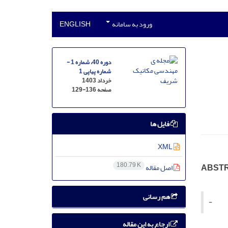
ورود به سامانه
ENGLISH
دوره 40، شماره 1 -
شماره پیاپی 1
خرداد 1403
صفحه
129-136
فایل ها
XML
180.79 K
ABSTR
اصل مقاله
هم رسانی
-
ارجاع به این مقاله