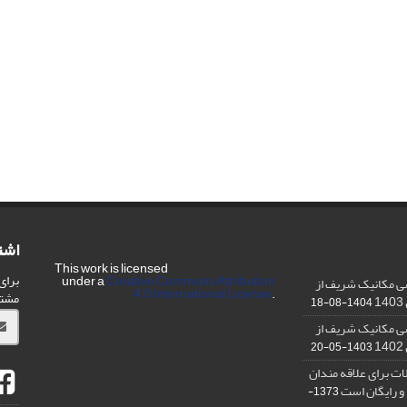
اشت
This work is licensed
برای
under a
Creative Commons Attribution
ی مکانیک شریف از
4.0 International License
.
مشت
1404-08-18
ی مکانیک شریف از
1403-05-20
ت برای علاقه مندان
و رایگان است
1373-