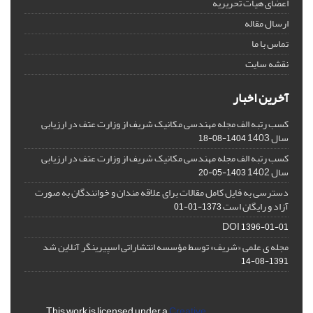
اعضای هیات تحریریه
ارسال مقاله
تماس با ما
نقشه سایت
آخرین اخبار
کسب رتبه الف مجله مهندسی مکانیک شریف از وزارت عتف در ارزیابی
سال 1403
1404-08-18
کسب رتبه الف مجله مهندسی مکانیک شریف از وزارت عتف در ارزیابی
سال 1402
1403-05-20
دسترسی به فایل کامل مقالات برای علاقه مندان و خوانندگان به صورت
آزاد و رایگان است
1373-01-01
DOI
1396-01-01
مجله ی علمی «شریف» توسط مؤسسه انتشاراتی اسپیرینگر آنلاین شد
1391-08-14
This work is licensed under a
Creative