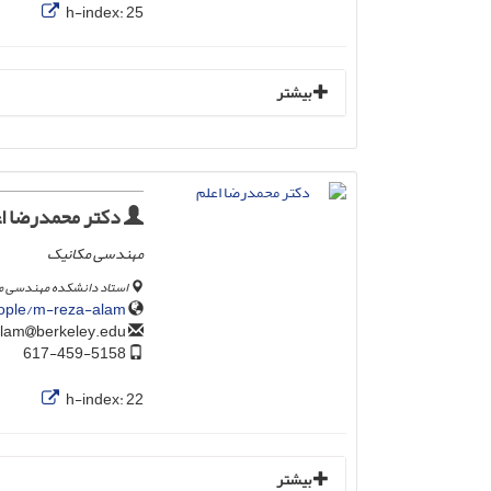
h-index:
25
بیشتر
دکتر محمدرضا ا
مهندسی مکانیک
استاد دانشکده مهندسی مکا
ople/m-reza-alam/
berkeley.edu
reza.alam
617-459-5158
h-index:
22
بیشتر