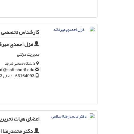
کارشناس تخصصی امو
غزل احمدی میرق
مدیریت دولتی
دانشگاه صنعتی شریف
staff.sharif.edu
ghazal.ahmadi
66164093- داخلی 3
اعضای هیات تحریری
دکتر محمدرضا ا