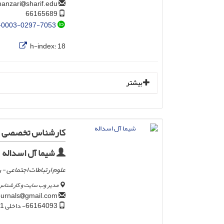
sharif.edu
mtmanzari
66165689
-0003-0297-7053
h-index:
18
بیشتر
کارشناس تخصصی و د
شیما آل اسداله
علوم ارتباطات اجتماعی - 
مدیر وب سایت و کارشناس 
gmail.com
sharifjournals
66164093- داخلی 1