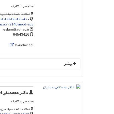
مهندسی مکانیک
استاد دانشکده مهندسی مک
%B1%D8%B6%D8%A7-
a&&cv=2140&mod=scv
aut.ac.ir
eslami
64543416
h-index:
59
بیشتر
دکتر محمدتقی ا
مهندسی مکانیک
استاد دانشکده مهندسی م