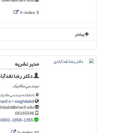
sharif.edu
salehi
h-index:
9
بیشتر
مدیر نشریه
دکتر رضا نقدآبا
مهندسی مکانیک
دانشکده مهندسی مکانیک 
harif.ir/~naghdabd/
sharif.edu
naghdabd
66165546
-0002-1858-1355
h-index:
40