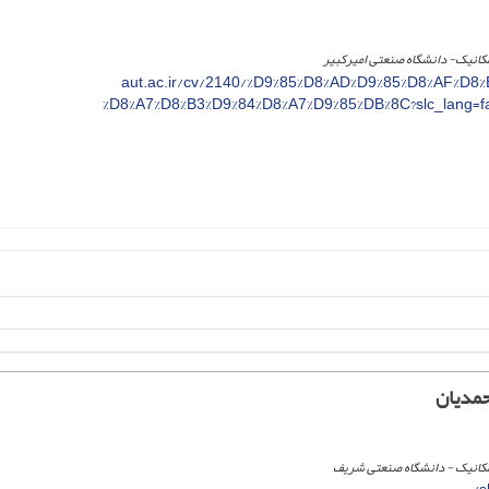
انیک- دانشگاه صنعتی امیرکبیر
aut.ac.ir/cv/2140/%D9%85%D8%AD%D9%85%D8%AF%D8
%D8%A7%D8%B3%D9%84%D8%A7%D9%85%DB%8C?slc_lang=f
حمدیان
کانیک - دانشگاه صنعتی شریف