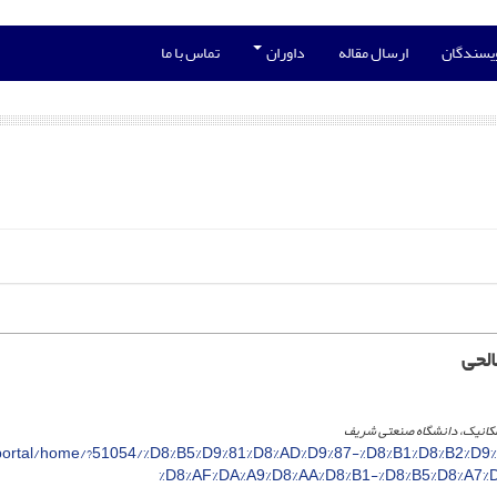
ویسندگان
ارسال مقاله
داوران
تماس با ما
الحی
کانیک، دانشگاه صنعتی شریف
n/portal/home/?51054/%D8%B5%D9%81%D8%AD%D9%87-%D8%B1%D8%B2%D9
%D8%AF%DA%A9%D8%AA%D8%B1-%D8%B5%D8%A7%