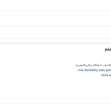
علم
نیک، دانشگاه برکلی کالیفرنیا
me.berkeley.edu/pe