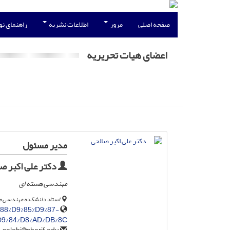
صفحه اصلی
مرور
اطلاعات نشریه
راهنمای ن
اعضای هیات تحریریه
مدیر مسئول
دکتر علی اکبر ص
مهندسی هسته ای
استاد دانشکده مهندسی م
%88%D9%85%D9%87-
D9%84%D8%AD%DB%8C