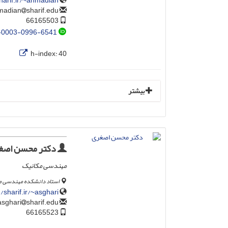
harif.ir/~ahmadian/
sharif.edu
ahmadian
66165503
-0003-0996-6541
h-index:
40
بیشتر
دکتر محسن اصغ
مهندسی مکانیک
استاد دانشکده مهندسی م
sharif.ir/~asghari/
sharif.edu
asghari
66165523