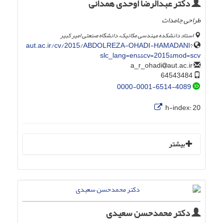
دکتر عبدالرضا اوحدی همدانی
طراحی جامدات
استاد دانشکده مهندسی مکانیک، دانشگاه صنعتی امیر کبیر
aut.ac.ir/cv/2015/ABDOLREZA-OHADI-HAMADANI?
slc_lang=en&&cv=2015&mod=scv
aut.ac.ir
a_r_ohadi
64543484
0000-0001-6514-4089
h-index:
20
بیشتر
دکتر محمدحسن سعیدی