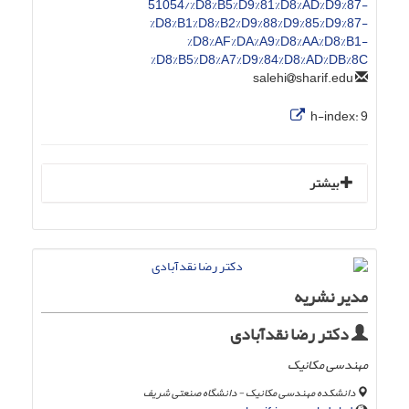
51054/%D8%B5%D9%81%D8%AD%D9%87-
%D8%B1%D8%B2%D9%88%D9%85%D9%87-
%D8%AF%DA%A9%D8%AA%D8%B1-
%D8%B5%D8%A7%D9%84%D8%AD%DB%8C
sharif.edu
salehi
h-index:
9
بیشتر
مدیر نشریه
دکتر رضا نقدآبادی
مهندسی مکانیک
دانشکده مهندسی مکانیک - دانشگاه صنعتی شریف