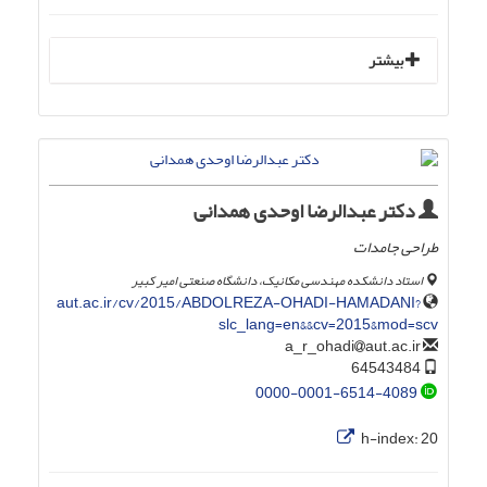
بیشتر
دکتر عبدالرضا اوحدی همدانی
طراحی جامدات
استاد دانشکده مهندسی مکانیک، دانشگاه صنعتی امیر کبیر
aut.ac.ir/cv/2015/ABDOLREZA-OHADI-HAMADANI?
slc_lang=en&&cv=2015&mod=scv
aut.ac.ir
a_r_ohadi
64543484
0000-0001-6514-4089
h-index:
20