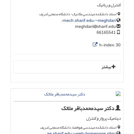
کنترل و رباتیک
استاد دانشکده مهندسی مکانیک- دانشگاه صنعتی شریف
mech.sharif.edu/~meghdari/
sharif.edu
meghdarii
66165541
h-index:
30
بیشتر
دکتر سیدمحمدباقر ملائک
دینامیک پرواز و کنترل
استاد دانشکده مهندسی هوافضا، دانشگاه صنعتی شریف
ae.sharif.edu/~web/homepage.php?