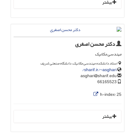
بیشتر
دکتر محسن اصغری
مهندسی مکانیک
استاد دانشکده مهندسی مکانیک، دانشگاه صنعتی شریف
sharif.ir/~asghari/
sharif.edu
asghari
66165523
h-index:
25
بیشتر