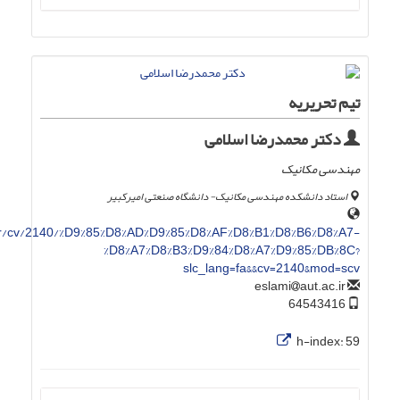
تیم تحریریه
دکتر محمدرضا اسلامی
مهندسی مکانیک
استاد دانشکده مهندسی مکانیک- دانشگاه صنعتی امیرکبیر
.ir/cv/2140/%D9%85%D8%AD%D9%85%D8%AF%D8%B1%D8%B6%D8%A7-
%D8%A7%D8%B3%D9%84%D8%A7%D9%85%DB%8C?
slc_lang=fa&&cv=2140&mod=scv
aut.ac.ir
eslami
64543416
h-index:
59