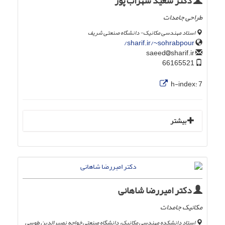
دکتر سعید سهراب پور
طراحی جامدات
استاد مهندسی مکانیک- دانشگاه صنعتی شریف
sharif.ir/~sohrabpour/
sharif.ir
saeed
66165521
h-index:
7
بیشتر
دکتر امیررضا شاهانی
مکانیک جامدات
استاد دانشکده مهندسی مکانیک، دانشگاه صنعتی خواجه نصیرالدین طوسی