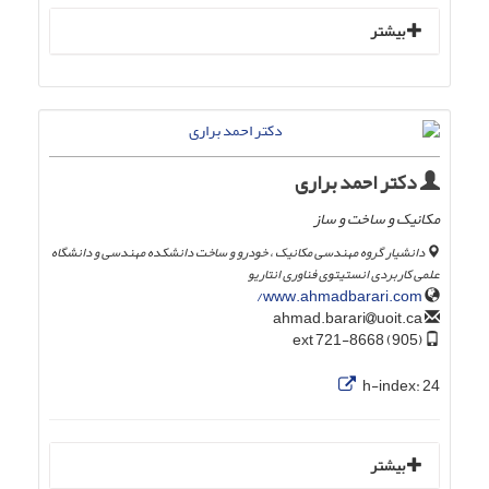
بیشتر
دکتر احمد براری
مکانیک و ساخت و ساز
دانشیار گروه مهندسی مکانیک ، خودرو و ساخت دانشکده مهندسی و دانشگاه
علمی کاربردی انستیتوی فناوری انتاریو
www.ahmadbarari.com/
uoit.ca
ahmad.barari
(905) 721-8668 ext
h-index:
24
بیشتر