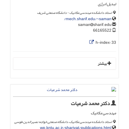
تبدیل انرژی
استاد دانشکده مهندسی مکانیک - دانشگاه صنعتی شریف
mech.sharif.edu/~saman/
sharif.edu
saman
66165522
h-index:
33
بیشتر
دکتر محمد شرعیات
مهندسی مکانیک
استاد دانشکده مهندسی مکانیک، دانشگاه صنعتی خواجه نصیرالدین طوسی
wp.kntu.ac.ir/shariyat/publications.html