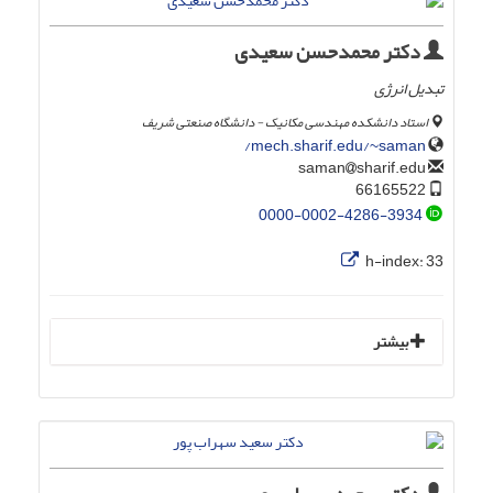
دکتر محمدحسن سعیدی
تبدیل انرژی
استاد دانشکده مهندسی مکانیک - دانشگاه صنعتی شریف
mech.sharif.edu/~saman/
sharif.edu
saman
66165522
0000-0002-4286-3934
h-index:
33
بیشتر