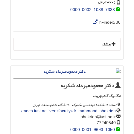
۸۴۰۶۳۲۲۶
0000-0002-1088-7333
h-index:
38
بیشتر
دکتر محمودمهرداد شکریه
مکانیک کامپوزیت
استاد دانشکده مهندسی مکانیک - دانشگاه علم و صنعت ایران
mech.iust.ac.ir/en/faculty/dr-mahmood-shokrieh/
iust.ac.ir
shokrieh
77240540
0000-0001-9693-1050