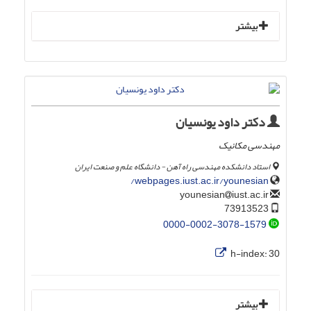
بیشتر
دکتر داود یونسیان
مهندسی مکانیک
استاد دانشکده مهندسی راه آهن - دانشگاه علم و صنعت ایران
webpages.iust.ac.ir/younesian/
iust.ac.ir
younesian
73913523
0000-0002-3078-1579
h-index:
30
بیشتر