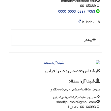
sharif.edu
mtmanzari
66165689
0000-0003-0297-7053
h-index:
18
بیشتر
کارشناس تخصصی و دبیر اجرایی
شیما آل اسداله
علوم ارتباطات اجتماعی - روزنامه نگاری
مدیر وب سایت و کارشناس امور اجرایی
gmail.com
sharifjournals
66164093- داخلی 1