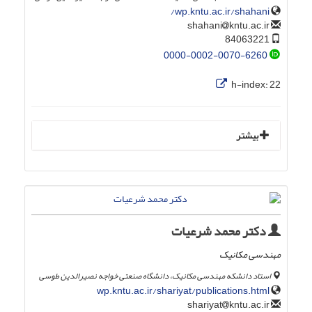
wp.kntu.ac.ir/shahani/
kntu.ac.ir
shahani
84063221
0000-0002-0070-6260
h-index:
22
بیشتر
دکتر محمد شرعیات
مهندسی مکانیک
استاد دانشکه مهندسی مکانیک، دانشگاه صنعتی خواجه نصیرالدین طوسی
wp.kntu.ac.ir/shariyat/publications.html
kntu.ac.ir
shariyat