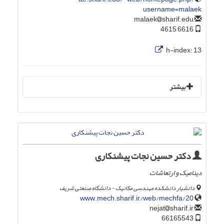
username=malaek
sharif.edu
malaek
6616 4615
h-index:
13
بیشتر
دکتر حسین نجات پیشنکاری
دینامیک و ارتعاشات
دانشیار دانشکده مهندسی مکانیک - دانشگاه صنعتی شریف
www.mech.sharif.ir/web/mechfa/20
sharif.ir
nejat
66165543