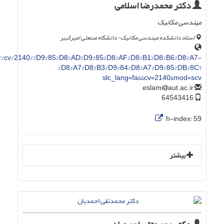
دکتر محمدرضا اسلامی
مهندسی مکانیک
استاد دانشکده مهندسی مکانیک- دانشگاه صنعتی امیرکبیر
.ir/cv/2140/%D9%85%D8%AD%D9%85%D8%AF%D8%B1%D8%B6%D8%A7-
%D8%A7%D8%B3%D9%84%D8%A7%D9%85%DB%8C?
slc_lang=fa&&cv=2140&mod=scv
aut.ac.ir
eslami
64543416
h-index:
59
بیشتر