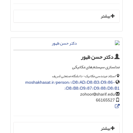
بیشتر
دکتر حسن ظهور
مدلسازی سیستم های مکانیکی
استاد مهندسی مکانیک- دانشگاه صنعتی شریف
moshakhasat.ir/person/%D8%AD%D8%B3%D9%86-
%D8%B8%D9%87%D9%88%D8%B1
sharif.edu
zohoor
66165527
بیشتر