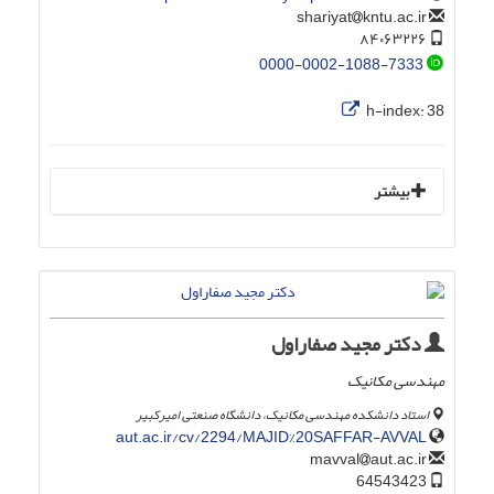
kntu.ac.ir
shariyat
۸۴۰۶۳۲۲۶
0000-0002-1088-7333
h-index:
38
بیشتر
دکتر مجید صفاراول
مهندسی مکانیک
استاد دانشکده مهندسی مکانیک، دانشگاه صنعتی امیرکبیر
aut.ac.ir/cv/2294/MAJID%20SAFFAR-AVVAL
aut.ac.ir
mavval
64543423