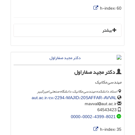
h-index:
60
بیشتر
دکتر مجید صفاراول
مهندسی مکانیک
استاد دانشکده مهندسی مکانیک، دانشگاه صنعتی امیرکبیر
aut.ac.ir/cv/2294/MAJID%20SAFFAR-AVVAL
aut.ac.ir
mavval
64543423
0000-0002-4399-8021
h-index:
35