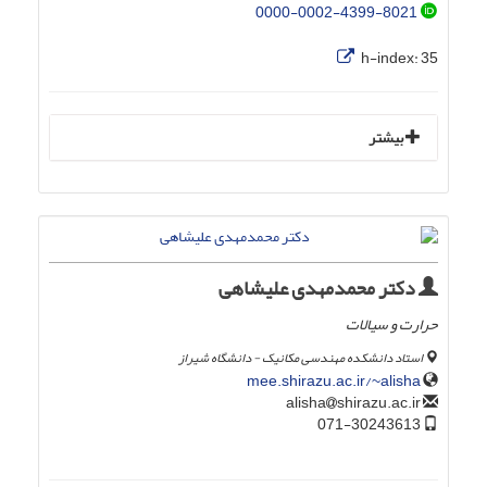
0000-0002-4399-8021
h-index:
35
بیشتر
دکتر محمدمهدی علیشاهی
حرارت و سیالات
استاد دانشکده مهندسی مکانیک - دانشگاه شیراز
mee.shirazu.ac.ir/~alisha
shirazu.ac.ir
alisha
071-30243613