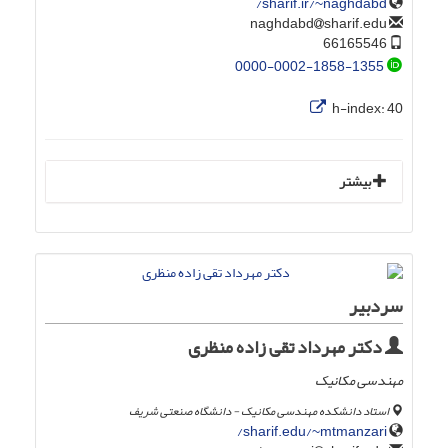
sharif.ir/~naghdabd/
sharif.edu
naghdabd
66165546
0000-0002-1858-1355
h-index:
40
بیشتر
سردبیر
دکتر مهرداد تقی زاده منظری
مهندسی مکانیک
استاد دانشکده مهندسی مکانیک - دانشگاه صنعتی شریف
sharif.edu/~mtmanzari/