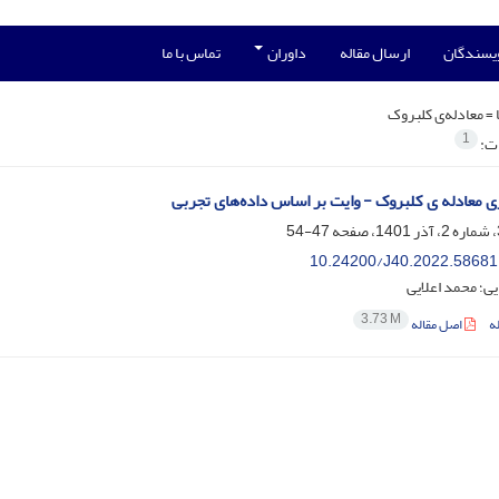
ویسندگان
ارسال مقاله
داوران
تماس با ما
 =
معادله‌ی کلبروک
1
ات:
ی معادله ی کلبروک - وایت بر اساس داده‌های تجربی
47-54
10.24200/J40.2022.58681
ی؛ محمد اعلایی
3.73 M
ه
اصل مقاله