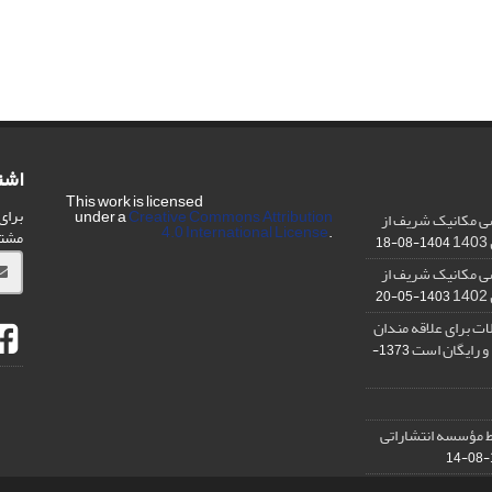
اشت
This work is licensed
برای
under a
Creative Commons Attribution
ی مکانیک شریف از
4.0 International License
.
مشت
1404-08-18
ی مکانیک شریف از
1403-05-20
ت برای علاقه مندان
و رایگان است
1373-
 مؤسسه انتشاراتی