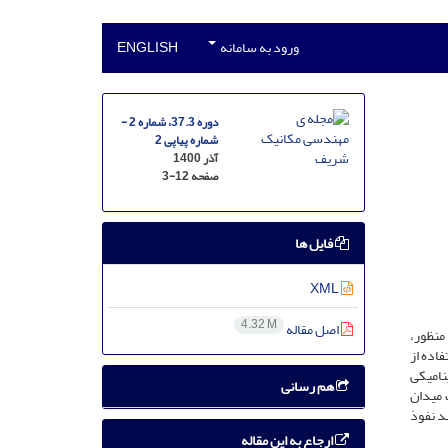
ورود به سامانه
ENGLISH
دوره 37.3، شماره 2 -
شماره پیاپی 2
آذر 1400
صفحه
3-12
فایل ها
XML
4.32 M
اصل مقاله
منظور،
اده از
نامیکی
هم رسانی
 میدان
ند نفوذ
ارجاع به این مقاله