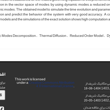
on in the vector space of modes, by using dynamic modes, a reduced ord
c modes. The obtained model to simulate the time evolution and parametri
ion and predict the behavior of the system with very good accuracy. A 
models and the simulations of the exact solution shows high computation 
c Modes Decomposition
Thermal Diffusion
Reduced Order Model
D
اشت
This work is licensed
برای
under a
Creative Commons Attribution
ی مکانیک شریف از
4.0 International License
.
مشت
1404-08-18
ی مکانیک شریف از
1403-05-20
ت برای علاقه مندان