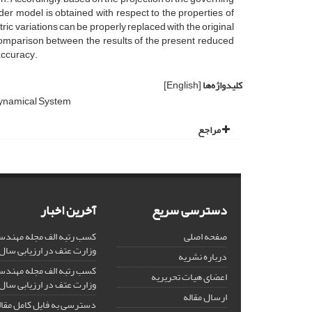
er model is obtained with respect to the properties of
c variations can be properly replaced with the original
comparison between the results of the present reduced
accuracy.
کلیدواژه‌ها
[English]
ynamical System
مراجع
دسترسی سریع
آخرین اخبار
صفحه اصلی
کسب رتبه الف مجله مهندس
وزارت عتف در ارزیابی سال 1403
درباره نشریه
کسب رتبه الف مجله مهندس
اعضای هیات تحریریه
وزارت عتف در ارزیابی سال 1402
ارسال مقاله
دسترسی به فایل کامل مقالا