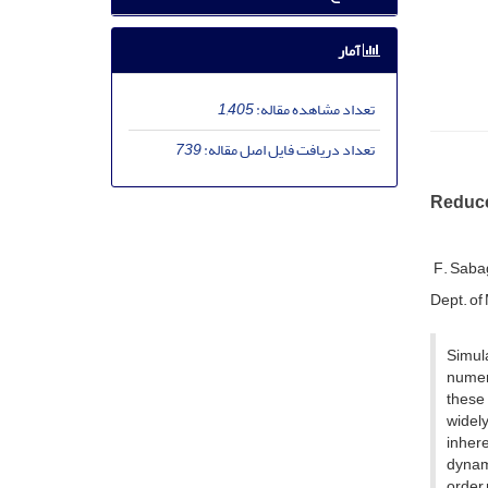
آمار
تعداد مشاهده مقاله:
1,405
تعداد دریافت فایل اصل مقاله:
739
Reduce
F. Sab
D‌e‌p‌t. o‌f M
Simul
numer
these
widely
inhere
dynam
order 