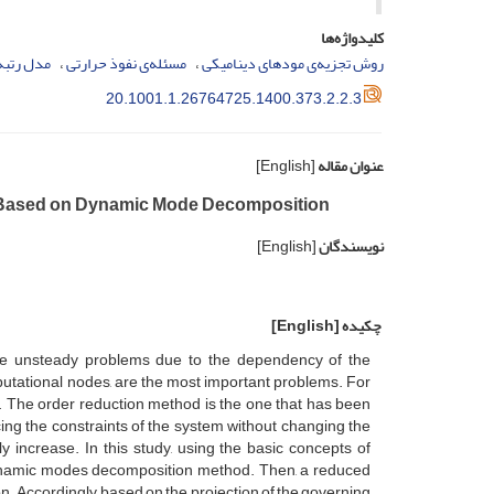
کلیدواژه‌ها
روش تجزیه‌ی مودهای دینامیکی
مسئله‌ی نفوذ حرارتی
مدل رتبه
20.1001.1.26764725.1400.373.2.2.3
عنوان مقاله
[English]
te Based on Dynamic Mode Decomposition
نویسندگان
[English]
چکیده
[English]
the unsteady problems due to the dependency of the
tational nodes, are the most important problems. For
 The order reduction method is the one that has been
cing the constraints of the system without changing the
ly increase. In this study, using the basic concepts of
 dynamic modes decomposition method. Then, a reduced
n. Accordingly, based on the projection of the governing