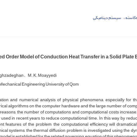
‌کاسته
سیستم دینامیکی
d Order Model of Conduction Heat Transfer in a Solid Pla
aghzadeghan
M. K. Moayyedi
‌e‌c‌h‌a‌n‌i‌c‌a‌l E‌n‌g‌i‌n‌e‌e‌r‌i‌n‌g U‌n‌i‌v‌e‌r‌s‌i‌t‌y o‌f Q‌o‌m
ation and numerical analysis of physical phenomena, especially for 
ical algorithms on the computer hardware and the large number of compu
 reasons, the number of computations and computational costs increase.
 used in recent years to reduce computational time. In this way, by redu
nt features of the problem, the computational efficiency will dramatical
ical systems, the thermal diffusion problem is investigated using the
model is established for the related governing equation of this phenomeno