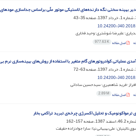
دیر بهینه سختی نگه دارنده‌های لاستیکی موتور ملّی براساس جداسازی مودهای 
35-43
10.24200/J40.2018
دیاری؛ علیرضا شوشتری؛ وحید فخاری
977.63 K
ه
اصل مقاله
مدی عملیاتی کوادروتورهای گام متغیر با استفاده از روش‌های بهینه‌سازی نرم بی‌ن
63-72
10.24200/J40.2018
فراز؛ فرید شاهمیری؛ سیدحسین ساداتی
2.89 M
ه
اصل مقاله
ی ترمواکونومیک و تحلیل اکسرژی چرخه‌ی تبرید تراکمی بخار
157-162
ی نائینیان؛ علی بهبهانی نیا؛ سارا جوادزاده حقیقت