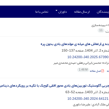
ویسندگان
ارسال مقاله
داوران
تماس با ما
 =
بهینه‌سازی
11
ات:
نه ی ارتعاش های میله ی مولدهای بادی بدون پره
137-150
10.24200/J40.2025.67390
نزاده؛ محسن ایرانی رهقی؛ مهدی محمدی مهر
1.46 M
ه
اصل مقاله
تجربی آکوستیک توربین‌های بادی محور افقی کوچک با تکیه بر رویکردهای دینا
52-63
10.24200/J40.2024.64121
ی ملک آبادی؛ علیرضا داوری