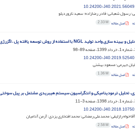
10.24200/J40.2021.56049
ی؛ رسول شعبانی؛ قادر رضازاده؛ سعید تاروردیلو
2.33 M
ه
اصل مقاله
 واحد تولید NGL با استفاده از روش توسعه یافته پل – اگزرژی و الگوریتم تکامل تفاضلی
89-98
10.24200/J40.2019.52540
یان جهرمی؛ مسعود بهشتی
1.36 M
ه
اصل مقاله
ی، تحلیل ترمودینامیکی و انتگراسیون سیستم هیبریدی مشتمل بر پیل سوختی 
3-11
10.24200/J40.2018.10750
اخواه رازلیقی؛ محمدعلی رمضانی؛ محمد افتخاری یزدی؛ آرمن آدامیان
2.58 M
ه
اصل مقاله