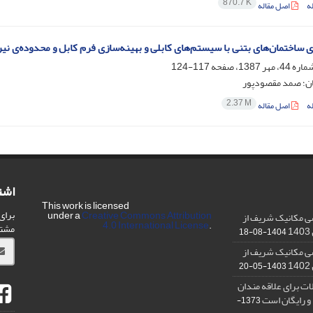
870.7 K
ه
اصل مقاله
ی ساختمان‌های بتنی با سیستم‌های کابلی و بهینه‌سازی فرم کابل و محدوده‌ی ن
117-124
ان؛ صمد مقصودپور
2.37 M
ه
اصل مقاله
اشت
This work is licensed
برای
under a
Creative Commons Attribution
ی مکانیک شریف از
4.0 International License
.
مشت
1404-08-18
ی مکانیک شریف از
1403-05-20
ت برای علاقه مندان
و رایگان است
1373-