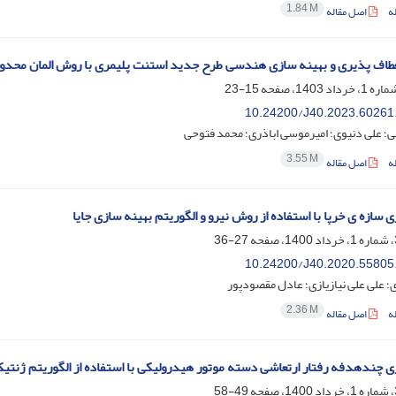
1.84 M
ه
اصل مقاله
طاف پذیری و بهینه سازی هندسی طرح جدید استنت پلیمری با روش المان محدو
15-23
10.24200/J40.2023.60261
؛ علی دنیوی؛ امیرموسی اباذری؛ محمد فتوحی
3.55 M
ه
اصل مقاله
 سازه ی خرپا با استفاده از روش نیرو و الگوریتم بهینه سازی جایا
27-36
10.24200/J40.2020.55805
؛ علی علی نیازیازی؛ عادل مقصودپور
2.36 M
ه
اصل مقاله
ی چندهدفه رفتار ارتعاشی دسته موتور هیدرولیکی با استفاده از الگوریتم ژنتی
49-58